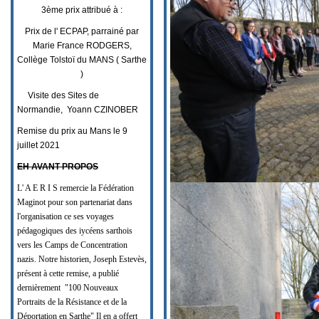
3ème prix attribué à :
Prix de l' ECPAP, parrainé par
Marie France RODGERS,
Collège Tolstoï du MANS ( Sarthe
)
Visite des Sites de
Normandie, Yoann CZINOBER
Remise du prix au Mans le 9
juillet 2021
EH AVANT PROPOS
L' A E R I S remercie la Fédération
Maginot pour son partenariat dans
l'organisation ce ses voyages
pédagogiques des iycéens sarthois
vers les Camps de Concentration
nazis. Notre historien, Joseph Estevès,
présent à cette remise, a publié
dernièrement "100 Nouveaux
Portraits de la Résistance et de la
Déportation en Sarthe" Il en a offert