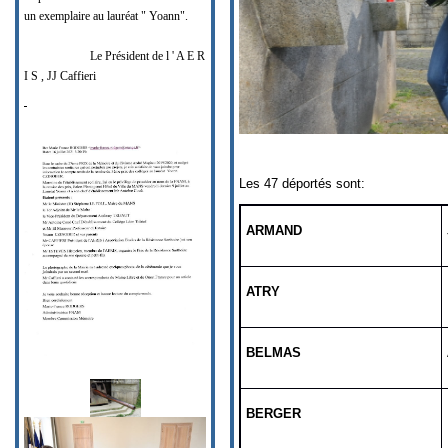
un exemplaire au lauréat " Yoann".
Le Président de l ' A E R
I S , JJ Caffieri
Les 47 déportés sont:
ARMAND
ATRY
BELMAS
BERGER