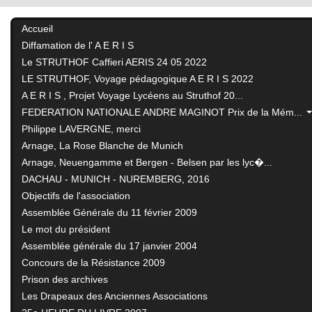
Accueil
Diffamation de l' A E R I S
Le STRUTHOF Caffieri AERIS 24 05 2022
LE STRUTHOF, Voyage pédagogique A E R I S 2022
A E R I S , Projet Voyage Lycéens au Struthof 20...
FEDERATION NATIONALE ANDRE MAGINOT Prix de la Mém...
Philippe LAVERGNE, merci
Arnage, La Rose Blanche de Munich
Arnage, Neuengamme et Bergen - Belsen par les lyc�...
DACHAU - MUNICH - NUREMBERG, 2016
Objectifs de l'association
Assemblée Générale du 11 février 2009
Le mot du président
Assemblée générale du 17 janvier 2004
Concours de la Résistance 2009
Prison des archives
Les Drapeaux des Anciennes Associations