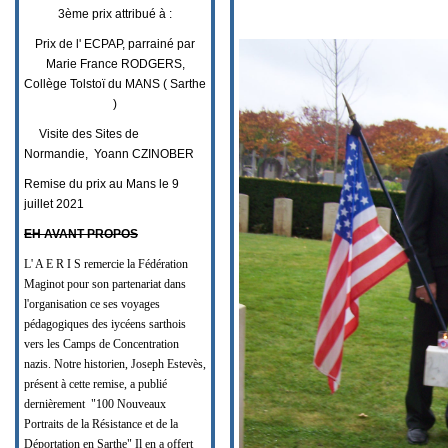
3ème prix attribué à :
Prix de l' ECPAP, parrainé par
Marie France RODGERS,
Collège Tolstoï du MANS ( Sarthe
)
Visite des Sites de
Normandie, Yoann CZINOBER
Remise du prix au Mans le 9
juillet 2021
EH AVANT PROPOS
L' A E R I S remercie la Fédération
Maginot pour son partenariat dans
l'organisation ce ses voyages
pédagogiques des iycéens sarthois
vers les Camps de Concentration
nazis. Notre historien, Joseph Estevès,
présent à cette remise, a publié
dernièrement "100 Nouveaux
Portraits de la Résistance et de la
Déportation en Sarthe" Il en a offert