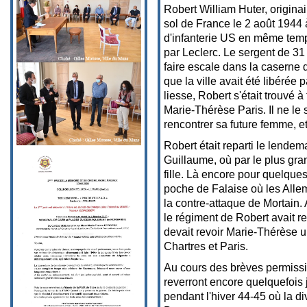
Robert William Huter, originai
sol de France le 2 août 1944 
d'infanterie US en même tem
par Leclerc. Le sergent de 31 
faire escale dans la caserne 
que la ville avait été libérée 
liesse, Robert s'était trouvé 
Marie-Thérèse Paris. Il ne le 
rencontrer sa future femme, e
Robert était reparti le lendem
Guillaume, où par le plus gran
fille. Là encore pour quelques
poche de Falaise où les Alle
la contre-attaque de Mortain. 
le régiment de Robert avait r
devait revoir Marie-Thérèse un
Chartres et Paris.
Au cours des brèves permiss
reverront encore quelquefoi
pendant l'hiver 44-45 où la d