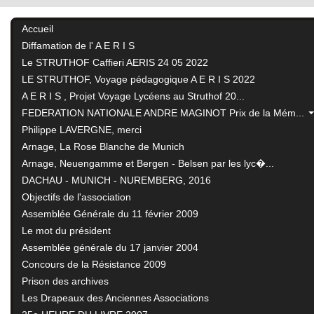
Accueil
Diffamation de l' A E R I S
Le STRUTHOF Caffieri AERIS 24 05 2022
LE STRUTHOF, Voyage pédagogique A E R I S 2022
A E R I S , Projet Voyage Lycéens au Struthof 20...
FEDERATION NATIONALE ANDRE MAGINOT Prix de la Mém...
Philippe LAVERGNE, merci
Arnage, La Rose Blanche de Munich
Arnage, Neuengamme et Bergen - Belsen par les lyc�...
DACHAU - MUNICH - NUREMBERG, 2016
Objectifs de l'association
Assemblée Générale du 11 février 2009
Le mot du président
Assemblée générale du 17 janvier 2004
Concours de la Résistance 2009
Prison des archives
Les Drapeaux des Anciennes Associations