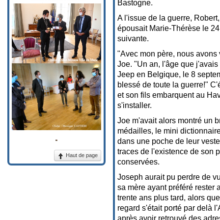
Bastogne.
A l'issue de la guerre, Robert,
épousait Marie-Thérèse le 24 
suivante.
"Avec mon père, nous avons v
Joe. "Un an, l'âge que j'avais
Jeep en Belgique, le 8 septem
blessé de toute la guerre!" C'
et son fils embarquent au Hav
s'installer.
Joe m'avait alors montré un br
médailles, le mini dictionnair
dans une poche de leur veste,
traces de l'existence de son 
Haut de page
conservées.
Joseph aurait pu perdre de vu
sa mère ayant préféré rester
trente ans plus tard, alors qu
regard s'était porté par delà 
après avoir retrouvé des adre