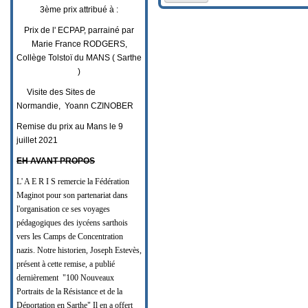
3ème prix attribué à :
Prix de l' ECPAP, parrainé par
Marie France RODGERS,
Collège Tolstoï du MANS ( Sarthe
)
Visite des Sites de
Normandie, Yoann CZINOBER
Remise du prix au Mans le 9
juillet 2021
EH AVANT PROPOS
L' A E R I S remercie la Fédération
Maginot pour son partenariat dans
l'organisation ce ses voyages
pédagogiques des iycéens sarthois
vers les Camps de Concentration
nazis. Notre historien, Joseph Estevès,
présent à cette remise, a publié
dernièrement "100 Nouveaux
Portraits de la Résistance et de la
Déportation en Sarthe" Il en a offert