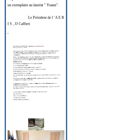
un exemplaire au lauréat " Yoann".
Le Président de l ' A E R
I S , JJ Caffieri