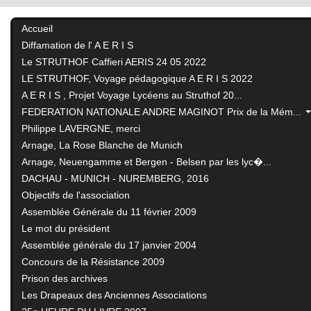
Accueil
Diffamation de l' A E R I S
Le STRUTHOF Caffieri AERIS 24 05 2022
LE STRUTHOF, Voyage pédagogique A E R I S 2022
A E R I S , Projet Voyage Lycéens au Struthof 20...
FEDERATION NATIONALE ANDRE MAGINOT Prix de la Mém...
Philippe LAVERGNE, merci
Arnage, La Rose Blanche de Munich
Arnage, Neuengamme et Bergen - Belsen par les lyc�...
DACHAU - MUNICH - NUREMBERG, 2016
Objectifs de l'association
Assemblée Générale du 11 février 2009
Le mot du président
Assemblée générale du 17 janvier 2004
Concours de la Résistance 2009
Prison des archives
Les Drapeaux des Anciennes Associations