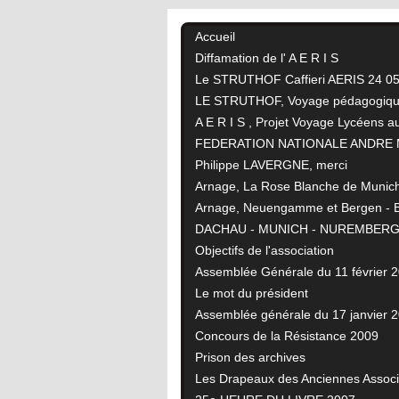
Accueil
Diffamation de l' A E R I S
Le STRUTHOF Caffieri AERIS 24 0
LE STRUTHOF, Voyage pédagogique
A E R I S , Projet Voyage Lycéens au
FEDERATION NATIONALE ANDRE MA
Philippe LAVERGNE, merci
Arnage, La Rose Blanche de Munic
Arnage, Neuengamme et Bergen - Be
DACHAU - MUNICH - NUREMBERG
Objectifs de l'association
Assemblée Générale du 11 février 
Le mot du président
Assemblée générale du 17 janvier 
Concours de la Résistance 2009
Prison des archives
Les Drapeaux des Anciennes Associ