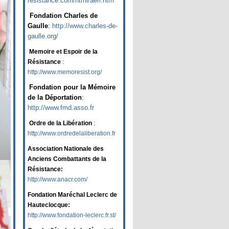
resistance.com/html/aeri.htm
Fondation Charles de
Gaulle
:
http://www.charles-de-
gaulle.org/
Memoire et Espoir de la
Résistance
:
http://www.memoresist.org/
Fondation pour la Mémoire
de la Déportation
:
http://www.fmd.asso.fr
Ordre de la Libération
:
http://www.ordredelaliberation.fr
Association Nationale des
Anciens Combattants de la
Résistance:
http://www.anacr.com/
Fondation Maréchal Leclerc de
Hauteclocque:
http://www.fondation-leclerc.fr.st/