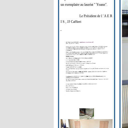
un exemplaire au lauréat " Yoann".
Le Président de l ' A E R
I S , JJ Caffieri