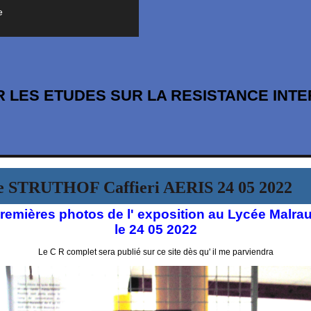
e
 LES ETUDES SUR LA RESISTANCE INT
e STRUTHOF Caffieri AERIS 24 05 2022
remières photos de l' exposition au Lycée Malra
le 24 05 2022
Le C R complet sera publié sur ce site dès qu' il me parviendra