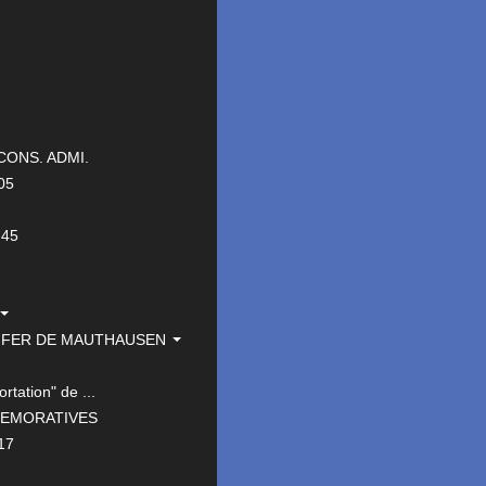
CONS. ADMI.
05
-45
NFER DE MAUTHAUSEN
rtation" de ...
MEMORATIVES
17