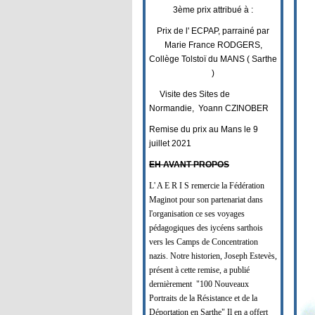
3ème prix attribué à :
Prix de l' ECPAP, parrainé par
Marie France RODGERS,
Collège Tolstoï du MANS ( Sarthe
)
Visite des Sites de
Normandie, Yoann CZINOBER
Remise du prix au Mans le 9
juillet 2021
EH AVANT PROPOS
L' A E R I S remercie la Fédération
Maginot pour son partenariat dans
l'organisation ce ses voyages
pédagogiques des iycéens sarthois
vers les Camps de Concentration
nazis. Notre historien, Joseph Estevès,
présent à cette remise, a publié
dernièrement "100 Nouveaux
Portraits de la Résistance et de la
Déportation en Sarthe" Il en a offert