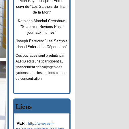
Mon Pays Jusqu'en Enfer"
suivi de "Les Sarthois du Train
de la Mort"
Kathleen Marchal-Crenshaw:
"Si Je n'en Reviens Pas -
journaux intimes"
Joseph Esteves: "Les Sarthois
dans l'Enfer de la Déportation"
Ces ouvrages sont produits par
AERIS éditeur et participent au
financement des voyages des
lycéens dans les anciens camps
de concentration
Liens
AERI
:
http://www.aeri-