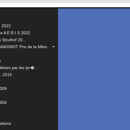
5 2022
 A E R I S 2022
 Struthof 20...
GINOT Prix de la Mém...
h
lsen par les lyc�...
, 2016
2009
2004
ations