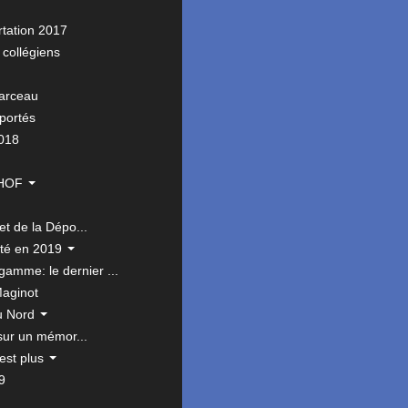
rtation 2017
 collégiens
Marceau
portés
2018
THOF
et de la Dépo...
ité en 2019
mme: le dernier ...
Maginot
du Nord
sur un mémor...
est plus
9