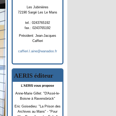
Les Jubinières
72190 Sargé Les Le Mans
tel.: 0243765192
fax.: 0243765192
Président: Jean-Jacques
Caffieri
caffieri.l.aine@wanadoo.fr
AERIS éditeur
L'AERIS vous propose
Anne-Marie Gillet: "D'Assé-le-
Boisne à Ravensbrück"
Eric Goisedieu: "La Prison des
Archives au Mans" - "Pour